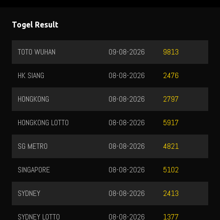
Togel Result
TOTO WUHAN
09-08-2026
9813
HK SIANG
08-08-2026
2476
HONGKONG
08-08-2026
2797
HONGKONG LOTTO
08-08-2026
5917
SG METRO
08-08-2026
4821
SINGAPORE
08-08-2026
5102
SYDNEY
08-08-2026
2413
SYDNEY LOTTO
08-08-2026
1377