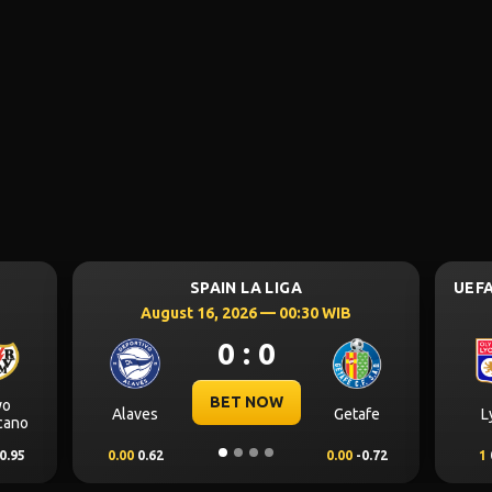
8/8/2026
7/8/2026
7/8/2026
7/8/2026
ALIFIERS
UEFA CHAMPIONS LEAGUE QUALIFIERS
U
 WIB
August 12, 2026 — 01:30 WIB
0 : 0
BET NOW
SK Sturm
parta Praha
Fenerbahce
Graz
-1
0.96
-0.5
0.95
0.5
0.87