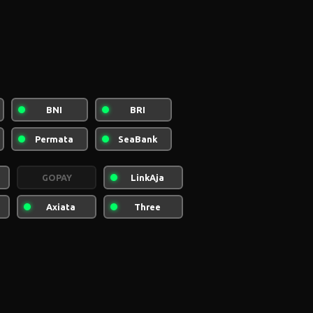
BNI
BRI
Permata
SeaBank
GOPAY
LinkAja
Axiata
Three