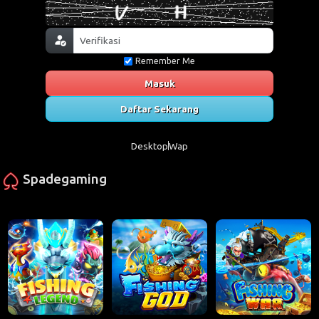
Remember Me
Masuk
Daftar Sekarang
Desktop
Wap
Spadegaming