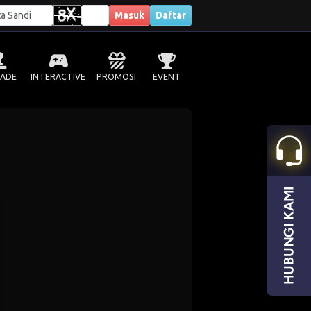
posit.
Selamat Datang di ORBIT4D , Situs Slot Togel Online Terperca
Masuk
Daftar
ADE
INTERACTIVE
PROMOSI
EVENT