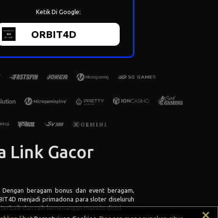
Ketik Di Google:
ORBIT4D
a Link Gacor
. Dengan beragam bonus dan event beragam,
BIT4D menjadi primadona para sloter diseluruh
×
terbaik dan raih kemenangan maxwin disini.