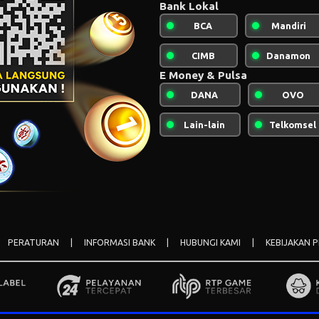
Bank Lokal
BCA
Mandiri
CIMB
Danamon
E Money & Pulsa
DANA
OVO
Lain-lain
Telkomsel
PERATURAN
|
INFORMASI BANK
|
HUBUNGI KAMI
|
KEBIJAKAN P