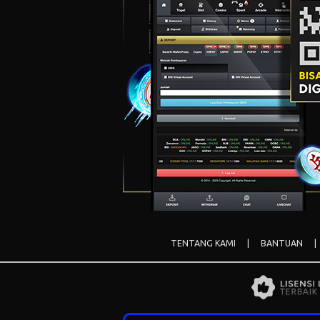
TENTANG KAMI
|
BANTUAN
|