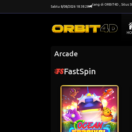
Selamat Datang di ORBIT4D , Situs Slot
Sabtu 8/08/2026 18:38:28
HO
Arcade
FastSpin