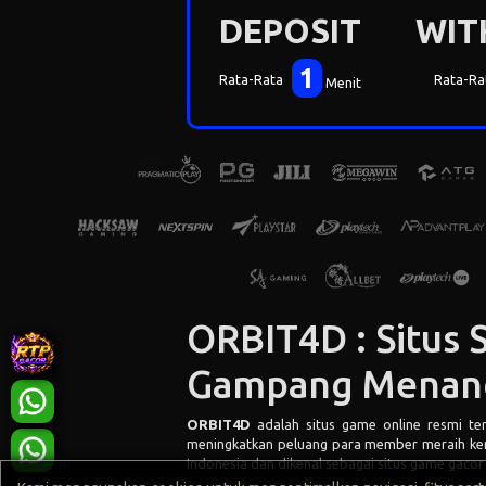
DEPOSIT
WI
1
Rata-Rata
Rata-Ra
Menit
ORBIT4D : Situs 
Gampang Menang 
ORBIT4D
adalah situs game online resmi t
meningkatkan peluang para member meraih keme
Indonesia dan dikenal sebagai situs game gaco